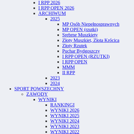
I RPP 2026
I RPP OPEN 2026
ARCHIWUM
2025
MP Osób Niepełnosprawnych
MP OPEN (rzutki)
Srebrne Muszkiety
Złoty Muszkiet, Złota Krócica
Złoty Rzutek
Puchar Bydgoszczy
I RPP OPEN (RZUTKI)
I RPP OPEN
MMM
II RPP
2023
2024
SPORT POWSZECHNY
ZAWODY
WYNIKI
RANKINGI
WYNIKI 2026
WYNIKI 2025
WYNIKI 2024
WYNIKI 2023
WYNIKI 2022