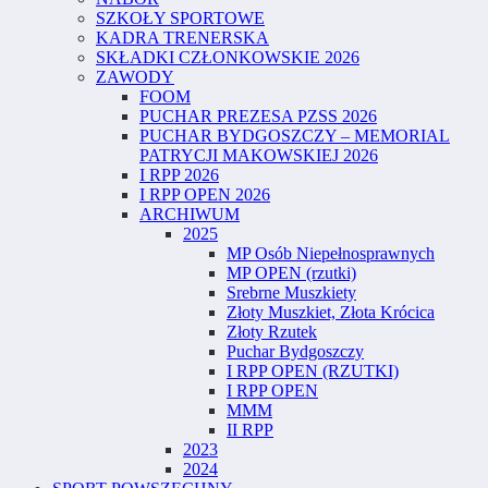
SZKOŁY SPORTOWE
KADRA TRENERSKA
SKŁADKI CZŁONKOWSKIE 2026
ZAWODY
FOOM
PUCHAR PREZESA PZSS 2026
PUCHAR BYDGOSZCZY – MEMORIAL
PATRYCJI MAKOWSKIEJ 2026
I RPP 2026
I RPP OPEN 2026
ARCHIWUM
2025
MP Osób Niepełnosprawnych
MP OPEN (rzutki)
Srebrne Muszkiety
Złoty Muszkiet, Złota Krócica
Złoty Rzutek
Puchar Bydgoszczy
I RPP OPEN (RZUTKI)
I RPP OPEN
MMM
II RPP
2023
2024