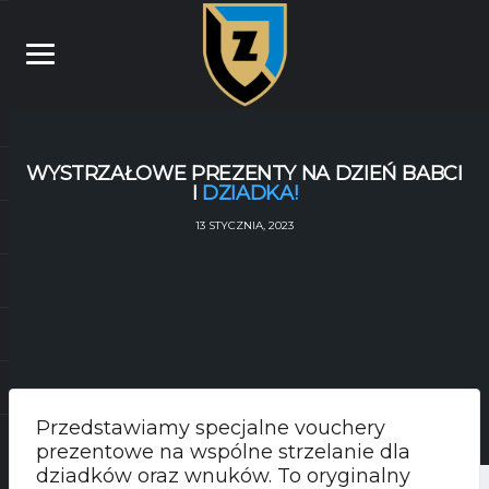
WYSTRZAŁOWE PREZENTY NA DZIEŃ BABCI
I
DZIADKA!
13 STYCZNIA, 2023
Przedstawiamy specjalne vouchery
prezentowe na wspólne strzelanie dla
dziadków oraz wnuków. To oryginalny