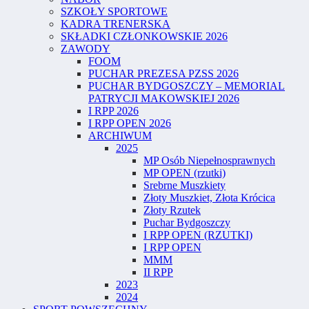
SZKOŁY SPORTOWE
KADRA TRENERSKA
SKŁADKI CZŁONKOWSKIE 2026
ZAWODY
FOOM
PUCHAR PREZESA PZSS 2026
PUCHAR BYDGOSZCZY – MEMORIAL
PATRYCJI MAKOWSKIEJ 2026
I RPP 2026
I RPP OPEN 2026
ARCHIWUM
2025
MP Osób Niepełnosprawnych
MP OPEN (rzutki)
Srebrne Muszkiety
Złoty Muszkiet, Złota Krócica
Złoty Rzutek
Puchar Bydgoszczy
I RPP OPEN (RZUTKI)
I RPP OPEN
MMM
II RPP
2023
2024