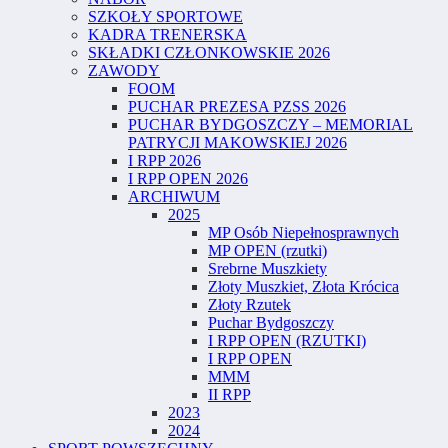
SZKOŁY SPORTOWE
KADRA TRENERSKA
SKŁADKI CZŁONKOWSKIE 2026
ZAWODY
FOOM
PUCHAR PREZESA PZSS 2026
PUCHAR BYDGOSZCZY – MEMORIAL
PATRYCJI MAKOWSKIEJ 2026
I RPP 2026
I RPP OPEN 2026
ARCHIWUM
2025
MP Osób Niepełnosprawnych
MP OPEN (rzutki)
Srebrne Muszkiety
Złoty Muszkiet, Złota Krócica
Złoty Rzutek
Puchar Bydgoszczy
I RPP OPEN (RZUTKI)
I RPP OPEN
MMM
II RPP
2023
2024