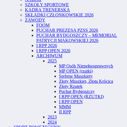
SZKOŁY SPORTOWE
KADRA TRENERSKA
SKŁADKI CZŁONKOWSKIE 2026
ZAWODY
FOOM
PUCHAR PREZESA PZSS 2026
PUCHAR BYDGOSZCZY – MEMORIAL
PATRYCJI MAKOWSKIEJ 2026
I RPP 2026
I RPP OPEN 2026
ARCHIWUM
2025
MP Osób Niepełnosprawnych
MP OPEN (rzutki)
Srebrne Muszkiety
Złoty Muszkiet, Złota Krócica
Złoty Rzutek
Puchar Bydgoszczy
I RPP OPEN (RZUTKI)
I RPP OPEN
MMM
II RPP
2023
2024