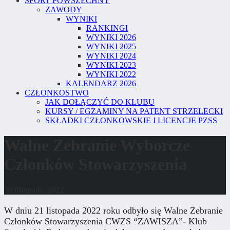
SPORT POWSZECHNY
ZAWODY
WYNIKI
RANKINGI
WYNIKI 2026
WYNIKI 2025
WYNIKI 2024
WYNIKI 2023
WYNIKI 2022
KALENDARZ 2026
CZŁONKOSTWO
JAK DOŁĄCZYĆ DO KLUBU
KURSY / EGZAMINY NA PATENT STRZELECKI
SKŁADKI CZŁONKOWSKIE I LICENCJE PZSS
Walne Zebranie Wyborcze
Członków Stowarzyszenia
30 listopada, 2022
W dniu 21 listopada 2022 roku odbyło się Walne Zebranie
Członków Stowarzyszenia CWZS “ZAWISZA”- Klub