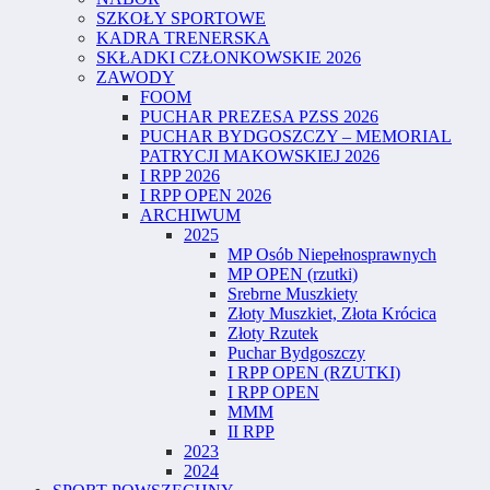
SZKOŁY SPORTOWE
KADRA TRENERSKA
SKŁADKI CZŁONKOWSKIE 2026
ZAWODY
FOOM
PUCHAR PREZESA PZSS 2026
PUCHAR BYDGOSZCZY – MEMORIAL
PATRYCJI MAKOWSKIEJ 2026
I RPP 2026
I RPP OPEN 2026
ARCHIWUM
2025
MP Osób Niepełnosprawnych
MP OPEN (rzutki)
Srebrne Muszkiety
Złoty Muszkiet, Złota Krócica
Złoty Rzutek
Puchar Bydgoszczy
I RPP OPEN (RZUTKI)
I RPP OPEN
MMM
II RPP
2023
2024