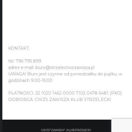
KONTAKT:
KONTAKT:
tel. 796 795 899
adres e-mail: biuro@strzelectwozawisza.pl
UWAGA! Biuro jest czynne od poniedziałku do piątku, w
godzinach 9:00-15:00
PŁATNOŚCI: 32 1020 1462 0000 7102 0478 6481 (PKO)
ODBIORCA: CWZS ZAWISZA KLUB STRZELECKI
CWZS "ZAWISZA" - KLUB STRZELECKI