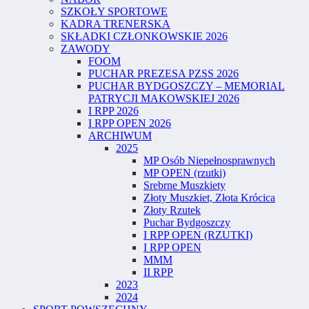
SZKOŁY SPORTOWE
KADRA TRENERSKA
SKŁADKI CZŁONKOWSKIE 2026
ZAWODY
FOOM
PUCHAR PREZESA PZSS 2026
PUCHAR BYDGOSZCZY – MEMORIAL
PATRYCJI MAKOWSKIEJ 2026
I RPP 2026
I RPP OPEN 2026
ARCHIWUM
2025
MP Osób Niepełnosprawnych
MP OPEN (rzutki)
Srebrne Muszkiety
Złoty Muszkiet, Złota Krócica
Złoty Rzutek
Puchar Bydgoszczy
I RPP OPEN (RZUTKI)
I RPP OPEN
MMM
II RPP
2023
2024