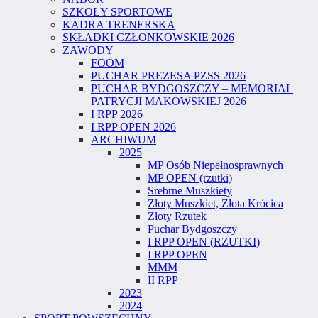
SZKOŁY SPORTOWE
KADRA TRENERSKA
SKŁADKI CZŁONKOWSKIE 2026
ZAWODY
FOOM
PUCHAR PREZESA PZSS 2026
PUCHAR BYDGOSZCZY – MEMORIAL
PATRYCJI MAKOWSKIEJ 2026
I RPP 2026
I RPP OPEN 2026
ARCHIWUM
2025
MP Osób Niepełnosprawnych
MP OPEN (rzutki)
Srebrne Muszkiety
Złoty Muszkiet, Złota Krócica
Złoty Rzutek
Puchar Bydgoszczy
I RPP OPEN (RZUTKI)
I RPP OPEN
MMM
II RPP
2023
2024