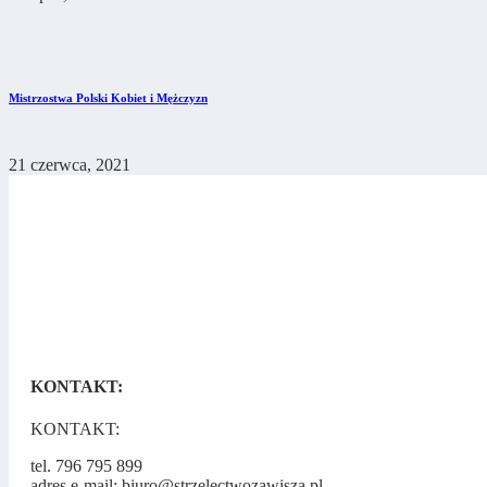
Mistrzostwa Polski Kobiet i Mężczyzn
21 czerwca, 2021
KONTAKT:
KONTAKT:
tel. 796 795 899
adres e-mail: biuro@strzelectwozawisza.pl