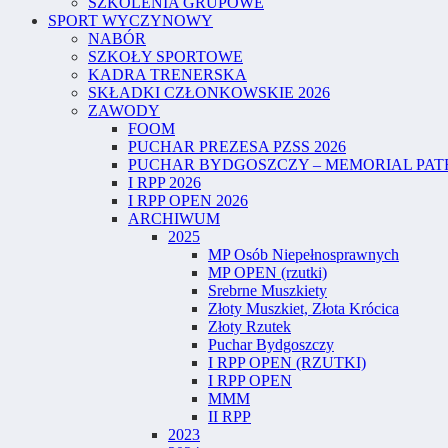
SZKOLENIA GRUPOWE
SPORT WYCZYNOWY
NABÓR
SZKOŁY SPORTOWE
KADRA TRENERSKA
SKŁADKI CZŁONKOWSKIE 2026
ZAWODY
FOOM
PUCHAR PREZESA PZSS 2026
PUCHAR BYDGOSZCZY – MEMORIAL PATR
I RPP 2026
I RPP OPEN 2026
ARCHIWUM
2025
MP Osób Niepełnosprawnych
MP OPEN (rzutki)
Srebrne Muszkiety
Złoty Muszkiet, Złota Krócica
Złoty Rzutek
Puchar Bydgoszczy
I RPP OPEN (RZUTKI)
I RPP OPEN
MMM
II RPP
2023