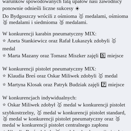
warunków spowodowanych falą upałów nasi zawodnicy
ponownie odnieśli liczne sukcesy ☀️
Do Bydgoszczy wrócili z ośmioma 🥇 medalami, ośmioma
🥈 medalami i siedmioma 🥉 medalami.
W konkurencji karabin pneumatyczny MIX:
⭐ Aneta Stankiewicz oraz Rafał Łukaszyk zdobyli 🥇
medal
⭐ Marta Mazany oraz Tomasz Miszker zajęli 5️⃣ miejsce
W konkurencji pistolet pneumatyczny MIX:
⭐ Klaudia Breś oraz Oskar Miliwek zdobyli 🥇 medal
⭐ Martyna Klosak oraz Patryk Budziak zajęli 7️⃣ miejsce
W konkurencjach indywidualnych:
⭐ Oskar Miliwek zdobył 🥇 medal w konkurencji pistolet
szybkostrzelny, 🥇 medal w konkurencji pistolet standard,
🥈 medal w konkurencji pistolet pneumatyczny oraz 🥉
medal w konkurencji pistolet centralnego zapłonu