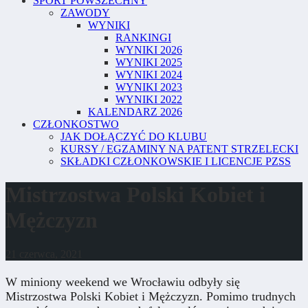
SPORT POWSZECHNY
ZAWODY
WYNIKI
RANKINGI
WYNIKI 2026
WYNIKI 2025
WYNIKI 2024
WYNIKI 2023
WYNIKI 2022
KALENDARZ 2026
CZŁONKOSTWO
JAK DOŁĄCZYĆ DO KLUBU
KURSY / EGZAMINY NA PATENT STRZELECKI
SKŁADKI CZŁONKOWSKIE I LICENCJE PZSS
Mistrzostwa Polski Kobiet i
Mężczyzn
21 czerwca, 2021
W miniony weekend we Wrocławiu odbyły się
Mistrzostwa Polski Kobiet i Mężczyzn. Pomimo trudnych