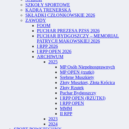
SZKOŁY SPORTOWE
KADRA TRENERSKA
SKŁADKI CZŁONKOWSKIE 2026
ZAWODY
FOOM
PUCHAR PREZESA PZSS 2026
PUCHAR BYDGOSZCZY – MEMORIAL
PATRYCJI MAKOWSKIEJ 2026
I RPP 2026
I RPP OPEN 2026
ARCHIWUM
2025
MP Osób Niepełnosprawnych
MP OPEN (rzutki)
Srebrne Muszkiety
Złoty Muszkiet, Złota Krócica
Złoty Rzutek
Puchar Bydgoszczy
I RPP OPEN (RZUTKI)
I RPP OPEN
MMM
II RPP
2023
2024