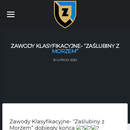
ZAWODY KLASYFIKACYJNE- “ZAŚLUBINY Z
MORZEM”
15 LUTEGO, 2022
Zawody Klasyfikacyjne- “Zaślubiny z
Morzem” dobiegły końca