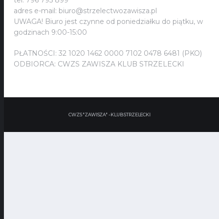
tel. 796 795 899
adres e-mail: biuro@strzelectwozawisza.pl
UWAGA! Biuro jest czynne od poniedziałku do piątku, w
godzinach 9:00-15:00
PŁATNOŚCI: 32 1020 1462 0000 7102 0478 6481 (PKO)
ODBIORCA: CWZS ZAWISZA KLUB STRZELECKI
CWZS "ZAWISZA" - KLUB STRZELECKI