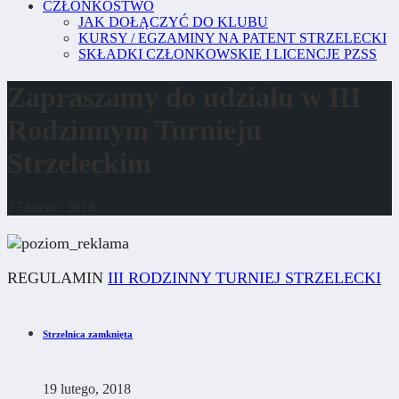
CZŁONKOSTWO
JAK DOŁĄCZYĆ DO KLUBU
KURSY / EGZAMINY NA PATENT STRZELECKI
SKŁADKI CZŁONKOWSKIE I LICENCJE PZSS
Zapraszamy do udziału w III
Rodzinnym Turnieju
Strzeleckim
27 lutego, 2018
REGULAMIN
III RODZINNY TURNIEJ STRZELECKI
Strzelnica zamknięta
19 lutego, 2018