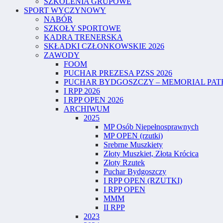
SZKOLENIA GRUPOWE
SPORT WYCZYNOWY
NABÓR
SZKOŁY SPORTOWE
KADRA TRENERSKA
SKŁADKI CZŁONKOWSKIE 2026
ZAWODY
FOOM
PUCHAR PREZESA PZSS 2026
PUCHAR BYDGOSZCZY – MEMORIAL PATR
I RPP 2026
I RPP OPEN 2026
ARCHIWUM
2025
MP Osób Niepełnosprawnych
MP OPEN (rzutki)
Srebrne Muszkiety
Złoty Muszkiet, Złota Krócica
Złoty Rzutek
Puchar Bydgoszczy
I RPP OPEN (RZUTKI)
I RPP OPEN
MMM
II RPP
2023