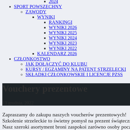
2024
SPORT POWSZECHNY
ZAWODY
WYNIKI
RANKINGI
WYNIKI 2026
WYNIKI 2025
WYNIKI 2024
WYNIKI 2023
WYNIKI 2022
KALENDARZ 2026
CZŁONKOSTWO
JAK DOŁĄCZYĆ DO KLUBU
KURSY / EGZAMINY NA PATENT STRZELECKI
SKŁADKI CZŁONKOWSKIE I LICENCJE PZSS
Vouchery prezentowe
13 grudnia, 2022
Zapraszamy do zakupu naszych voucherów prezentowych!
Szkolenie strzeleckie to świetny pomysł na prezent świątec
Nasz szeroki asortyment broni zaspokoi zarówno osoby począ