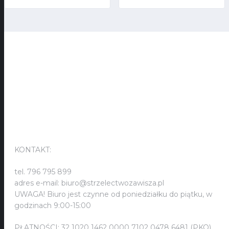
KONTAKT:
KONTAKT:
tel. 796 795 899
adres e-mail: biuro@strzelectwozawisza.pl
UWAGA! Biuro jest czynne od poniedziałku do piątku, w
godzinach 9:00-15:00
PŁATNOŚCI: 32 1020 1462 0000 7102 0478 6481 (PKO)