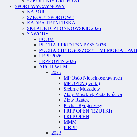
SZKOLENIA GRUPOWE
SPORT WYCZYNOWY
NABÓR
SZKOŁY SPORTOWE
KADRA TRENERSKA
SKŁADKI CZŁONKOWSKIE 2026
ZAWODY
FOOM
PUCHAR PREZESA PZSS 2026
PUCHAR BYDGOSZCZY – MEMORIAL PATR
I RPP 2026
I RPP OPEN 2026
ARCHIWUM
2025
MP Osób Niepełnosprawnych
MP OPEN (rzutki)
Srebrne Muszkiety
Złoty Muszkiet, Złota Krócica
Złoty Rzutek
Puchar Bydgoszczy
I RPP OPEN (RZUTKI)
I RPP OPEN
MMM
II RPP
2023