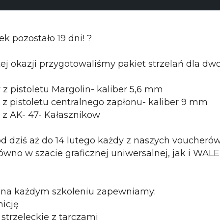
k pozostało 19 dni! ?
tej okazji przygotowaliśmy pakiet strzelań dla dw
 z pistoletu Margolin- kaliber 5,6 mm
w z pistoletu centralnego zapłonu- kaliber 9 mm
w z AK- 47- Kałasznikow
 dziś aż do 14 lutego każdy z naszych voucher
wno w szacie graficznej uniwersalnej, jak i W
 na każdym szkoleniu zapewniamy:
nicję
strzeleckie z tarczami