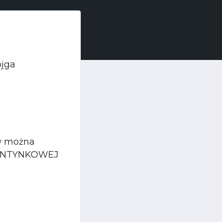
ojga
ów można
ALENTYNKOWEJ