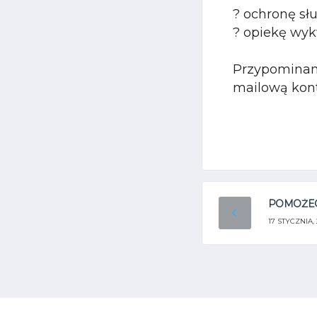
? ochronę sł
? opiekę wyk
Przypominamy
mailową kont
POMOŻECI
17 STYCZNIA,