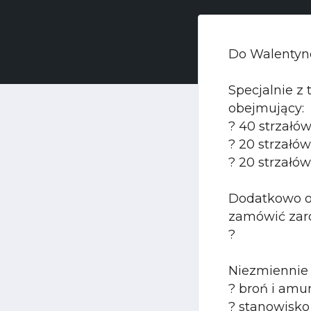
Do Walentyne
Specjalnie z 
obejmujący:
? 40 strzałów
? 20 strzałó
? 20 strzałó
Dodatkowo od
zamówić zaró
?
Niezmiennie
? broń i amu
? stanowisko 