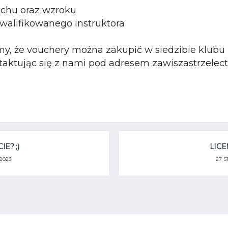
uchu oraz wzroku
walifikowanego instruktora
, że vouchery można zakupić w siedzibie klubu 
aktując się z nami pod adresem zawiszastrzele
E? ;)
LICE
 2023
27 S