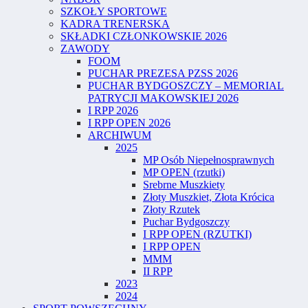
SZKOŁY SPORTOWE
KADRA TRENERSKA
SKŁADKI CZŁONKOWSKIE 2026
ZAWODY
FOOM
PUCHAR PREZESA PZSS 2026
PUCHAR BYDGOSZCZY – MEMORIAL
PATRYCJI MAKOWSKIEJ 2026
I RPP 2026
I RPP OPEN 2026
ARCHIWUM
2025
MP Osób Niepełnosprawnych
MP OPEN (rzutki)
Srebrne Muszkiety
Złoty Muszkiet, Złota Krócica
Złoty Rzutek
Puchar Bydgoszczy
I RPP OPEN (RZUTKI)
I RPP OPEN
MMM
II RPP
2023
2024