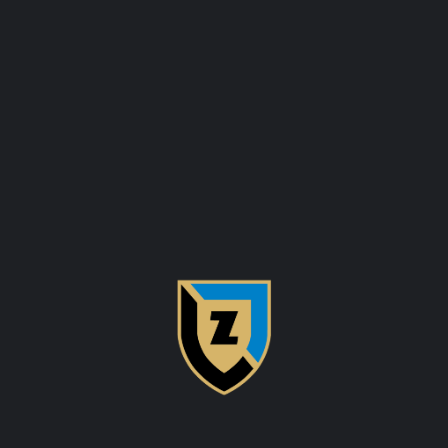
KURS NA PATENT STRZELECKI 13-14.09.26
PROGRAM ZAWODÓW + LISTY STARTOWE I RPP 2026
WYNIKI – I RPP OPEN 2026
ARCHIWA
ARCHIWA
KATEGORIE