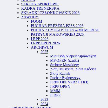
SZKOŁY SPORTOWE
KADRA TRENERSKA
SKŁADKI CZŁONKOWSKIE 2026
ZAWODY
FOOM
PUCHAR PREZESA PZSS 2026
PUCHAR BYDGOSZCZY – MEMORIAL
PATRYCJI MAKOWSKIEJ 2026
I RPP 2026
I RPP OPEN 2026
ARCHIWUM
2025
MP Osób Niepełnosprawnych
MP OPEN (rzutki)
Srebrne Muszkiety
Złoty Muszkiet, Złota Krócica
Złoty Rzutek
Puchar Bydgoszczy
I RPP OPEN (RZUTKI)
I RPP OPEN
MMM
II RPP
2023
2024