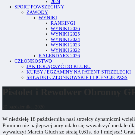
2024
SPORT POWSZECHNY
ZAWODY
WYNIKI
RANKINGI
WYNIKI 2026
WYNIKI 2025
WYNIKI 2024
WYNIKI 2023
WYNIKI 2022
KALENDARZ 2026
CZŁONKOSTWO
JAK DOŁĄCZYĆ DO KLUBU
KURSY / EGZAMINY NA PATENT STRZELECKI
SKŁADKI CZŁONKOWSKIE I LICENCJE PZSS
Pistolet i Rewolwer Obronny G
20 października, 2020
W niedzielę 18 października nasi strzelcy dynamiczni wzięl
Pomimo nie najlepszej aury udało się wywalczyć medale dla 
wywalczył Marcin Głuch ze stratą 0,61s. do I miejsca! Grat