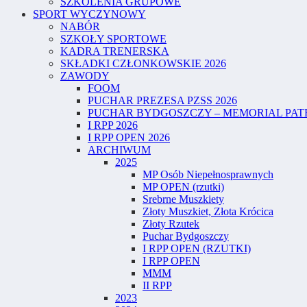
SZKOLENIA GRUPOWE
SPORT WYCZYNOWY
NABÓR
SZKOŁY SPORTOWE
KADRA TRENERSKA
SKŁADKI CZŁONKOWSKIE 2026
ZAWODY
FOOM
PUCHAR PREZESA PZSS 2026
PUCHAR BYDGOSZCZY – MEMORIAL PATR
I RPP 2026
I RPP OPEN 2026
ARCHIWUM
2025
MP Osób Niepełnosprawnych
MP OPEN (rzutki)
Srebrne Muszkiety
Złoty Muszkiet, Złota Krócica
Złoty Rzutek
Puchar Bydgoszczy
I RPP OPEN (RZUTKI)
I RPP OPEN
MMM
II RPP
2023