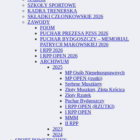
SZKOŁY SPORTOWE
KADRA TRENERSKA
SKŁADKI CZŁONKOWSKIE 2026
ZAWODY
FOOM
PUCHAR PREZESA PZSS 2026
PUCHAR BYDGOSZCZY – MEMORIAL
PATRYCJI MAKOWSKIEJ 2026
I RPP 2026
I RPP OPEN 2026
ARCHIWUM
2025
MP Osób Niepełnosprawnych
MP OPEN (rzutki)
Srebrne Muszkiety
Złoty Muszkiet, Złota Krócica
Złoty Rzutek
Puchar Bydgoszczy
I RPP OPEN (RZUTKI)
I RPP OPEN
MMM
II RPP
2023
2024