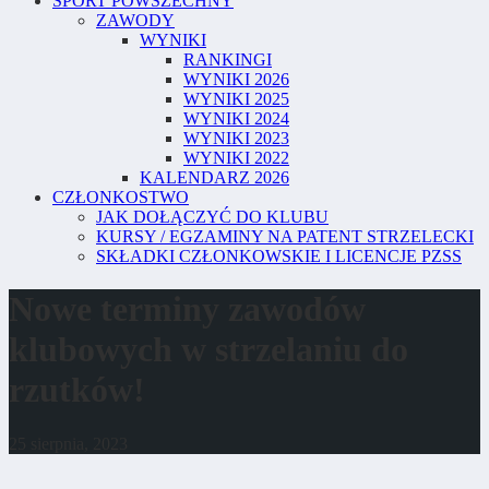
SPORT POWSZECHNY
ZAWODY
WYNIKI
RANKINGI
WYNIKI 2026
WYNIKI 2025
WYNIKI 2024
WYNIKI 2023
WYNIKI 2022
KALENDARZ 2026
CZŁONKOSTWO
JAK DOŁĄCZYĆ DO KLUBU
KURSY / EGZAMINY NA PATENT STRZELECKI
SKŁADKI CZŁONKOWSKIE I LICENCJE PZSS
Nowe terminy zawodów
klubowych w strzelaniu do
rzutków!
25 sierpnia, 2023