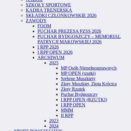
SZKOŁY SPORTOWE
KADRA TRENERSKA
SKŁADKI CZŁONKOWSKIE 2026
ZAWODY
FOOM
PUCHAR PREZESA PZSS 2026
PUCHAR BYDGOSZCZY – MEMORIAL
PATRYCJI MAKOWSKIEJ 2026
I RPP 2026
I RPP OPEN 2026
ARCHIWUM
2025
MP Osób Niepełnosprawnych
MP OPEN (rzutki)
Srebrne Muszkiety
Złoty Muszkiet, Złota Krócica
Złoty Rzutek
Puchar Bydgoszczy
I RPP OPEN (RZUTKI)
I RPP OPEN
MMM
II RPP
2023
2024