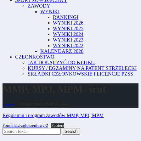
SPORT POWSZECHNY
ZAWODY
WYNIKI
RANKINGI
WYNIKI 2026
WYNIKI 2025
WYNIKI 2024
WYNIKI 2023
WYNIKI 2022
KALENDARZ 2026
CZŁONKOSTWO
JAK DOŁĄCZYĆ DO KLUBU
KURSY / EGZAMINY NA PATENT STRZELECKI
SKŁADKI CZŁONKOWSKIE I LICENCJE PZSS
MMP, MPJ, MPM- śrut
Home
MMP, MPJ, MPM- śrut
Regulamin i program zawodów MMP, MPJ, MPM
Formularz-zgloszeniowy-2
Pobierz
Search