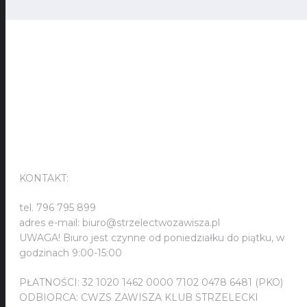
KONTAKT:
KONTAKT:
tel. 796 795 899
adres e-mail: biuro@strzelectwozawisza.pl
UWAGA! Biuro jest czynne od poniedziałku do piątku, w
godzinach 9:00-15:00
PŁATNOŚCI: 32 1020 1462 0000 7102 0478 6481 (PKO)
ODBIORCA: CWZS ZAWISZA KLUB STRZELECKI