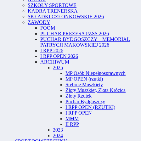
SZKOŁY SPORTOWE
KADRA TRENERSKA
SKŁADKI CZŁONKOWSKIE 2026
ZAWODY
FOOM
PUCHAR PREZESA PZSS 2026
PUCHAR BYDGOSZCZY – MEMORIAL
PATRYCJI MAKOWSKIEJ 2026
I RPP 2026
I RPP OPEN 2026
ARCHIWUM
2025
MP Osób Niepełnosprawnych
MP OPEN (rzutki)
Srebrne Muszkiety
Złoty Muszkiet, Złota Krócica
Złoty Rzutek
Puchar Bydgoszczy
I RPP OPEN (RZUTKI)
I RPP OPEN
MMM
II RPP
2023
2024