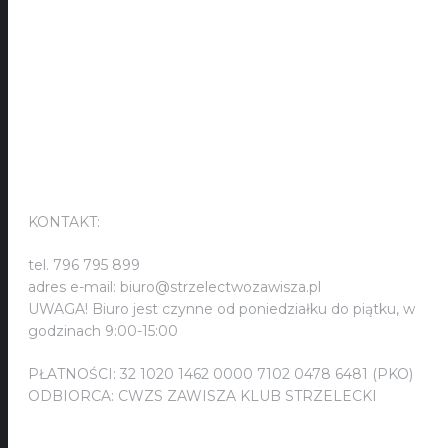
KONTAKT:
KONTAKT:
tel. 796 795 899
adres e-mail: biuro@strzelectwozawisza.pl
UWAGA! Biuro jest czynne od poniedziałku do piątku, w
godzinach 9:00-15:00
PŁATNOŚCI: 32 1020 1462 0000 7102 0478 6481 (PKO)
ODBIORCA: CWZS ZAWISZA KLUB STRZELECKI