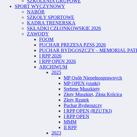
SZKOLENIA GRUPOWE
SPORT WYCZYNOWY
NABÓR
SZKOŁY SPORTOWE
KADRA TRENERSKA
SKŁADKI CZŁONKOWSKIE 2026
ZAWODY
FOOM
PUCHAR PREZESA PZSS 2026
PUCHAR BYDGOSZCZY – MEMORIAL PATR
I RPP 2026
I RPP OPEN 2026
ARCHIWUM
2025
MP Osób Niepełnosprawnych
MP OPEN (rzutki)
Srebrne Muszkiety
Złoty Muszkiet, Złota Krócica
Złoty Rzutek
Puchar Bydgoszczy
I RPP OPEN (RZUTKI)
I RPP OPEN
MMM
II RPP
2023