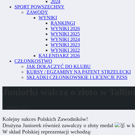
2024
SPORT POWSZECHNY
ZAWODY
WYNIKI
RANKINGI
WYNIKI 2026
WYNIKI 2025
WYNIKI 2024
WYNIKI 2023
WYNIKI 2022
KALENDARZ 2026
CZŁONKOSTWO
JAK DOŁĄCZYĆ DO KLUBU
KURSY / EGZAMINY NA PATENT STRZELECKI
SKŁADKI CZŁONKOWSKIE I LICENCJE PZSS
Juniorki walczą o złoto w Tallin
9 marca, 2023
Kolejny sukces Polskich Zawodników!
Drużyna Juniorek również zawalczy o złoty medal
w ko
W skład Polskiej reprezentacji wchodzą: