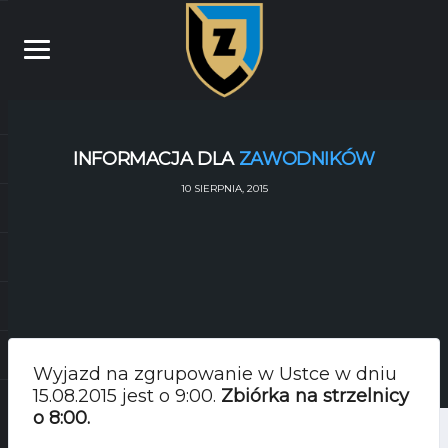
INFORMACJA DLA
ZAWODNIKÓW
10 SIERPNIA, 2015
Wyjazd na zgrupowanie w Ustce w dniu
15.08.2015 jest o 9:00.
Zbiórka na strzelnicy
o 8:00.