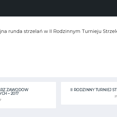
jna runda strzelań w II Rodzinnym Turnieju Strzel
ARZ ZAWODÓW
II RODZINNY TURNIEJ S
CH – 2017
2
7