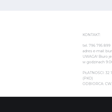
KONTAKT:
KONTAKT:
tel. 796 795 899
adres e-mail: bi
UWAGA! Biuro jes
w godzinach 9:0
PŁATNOŚCI: 32 
(PKO)
ODBIORCA: CW