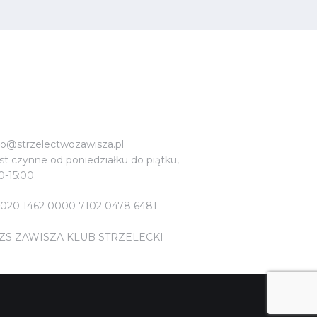
uro@strzelectwozawisza.pl
t czynne od poniedziałku do piątku,
0-15:00
1020 1462 0000 7102 0478 6481
ZS ZAWISZA KLUB STRZELECKI