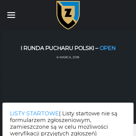
I RUNDA PUCHARU POLSKI –
OPEN
6 MARCA, 2018
LISTY STARTOWE
( Listy startowe nie są
formularzem zgłoszeniowym,
zamieszczone są w celu możliwości
weryfikacji przyjętych zgłoszeń)