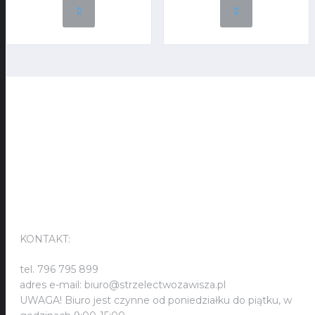
KONTAKT:
KONTAKT:
tel. 796 795 899
adres e-mail: biuro@strzelectwozawisza.pl
UWAGA! Biuro jest czynne od poniedziałku do piątku, w