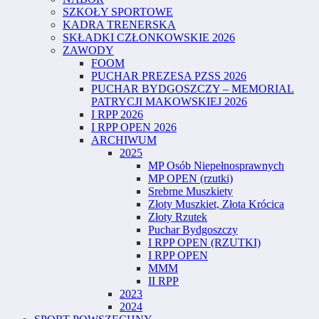
SZKOŁY SPORTOWE
KADRA TRENERSKA
SKŁADKI CZŁONKOWSKIE 2026
ZAWODY
FOOM
PUCHAR PREZESA PZSS 2026
PUCHAR BYDGOSZCZY – MEMORIAL
PATRYCJI MAKOWSKIEJ 2026
I RPP 2026
I RPP OPEN 2026
ARCHIWUM
2025
MP Osób Niepełnosprawnych
MP OPEN (rzutki)
Srebrne Muszkiety
Złoty Muszkiet, Złota Krócica
Złoty Rzutek
Puchar Bydgoszczy
I RPP OPEN (RZUTKI)
I RPP OPEN
MMM
II RPP
2023
2024