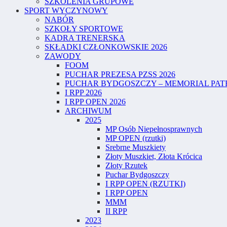
SZKOLENIA GRUPOWE
SPORT WYCZYNOWY
NABÓR
SZKOŁY SPORTOWE
KADRA TRENERSKA
SKŁADKI CZŁONKOWSKIE 2026
ZAWODY
FOOM
PUCHAR PREZESA PZSS 2026
PUCHAR BYDGOSZCZY – MEMORIAL PATR
I RPP 2026
I RPP OPEN 2026
ARCHIWUM
2025
MP Osób Niepełnosprawnych
MP OPEN (rzutki)
Srebrne Muszkiety
Złoty Muszkiet, Złota Krócica
Złoty Rzutek
Puchar Bydgoszczy
I RPP OPEN (RZUTKI)
I RPP OPEN
MMM
II RPP
2023