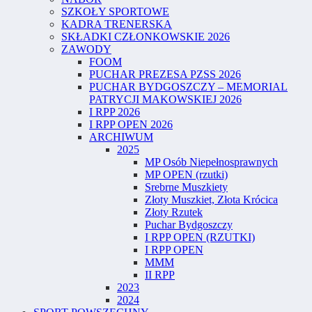
SZKOŁY SPORTOWE
KADRA TRENERSKA
SKŁADKI CZŁONKOWSKIE 2026
ZAWODY
FOOM
PUCHAR PREZESA PZSS 2026
PUCHAR BYDGOSZCZY – MEMORIAL
PATRYCJI MAKOWSKIEJ 2026
I RPP 2026
I RPP OPEN 2026
ARCHIWUM
2025
MP Osób Niepełnosprawnych
MP OPEN (rzutki)
Srebrne Muszkiety
Złoty Muszkiet, Złota Krócica
Złoty Rzutek
Puchar Bydgoszczy
I RPP OPEN (RZUTKI)
I RPP OPEN
MMM
II RPP
2023
2024