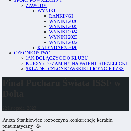
SPORT POWSZECHNY
ZAWODY
WYNIKI
RANKINGI
WYNIKI 2026
WYNIKI 2025
WYNIKI 2024
WYNIKI 2023
WYNIKI 2022
KALENDARZ 2026
CZŁONKOSTWO
JAK DOŁĄCZYĆ DO KLUBU
KURSY / EGZAMINY NA PATENT STRZELECKI
SKŁADKI CZŁONKOWSKIE I LICENCJE PZSS
Finał Pucharu Świata ISSF w
Doha
22 listopada, 2023
Aneta Stankiewicz rozpoczyna konkurencję karabin
pneumatyczny! 🥳