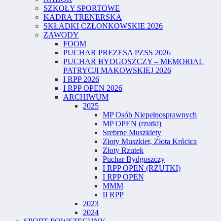
SZKOŁY SPORTOWE
KADRA TRENERSKA
SKŁADKI CZŁONKOWSKIE 2026
ZAWODY
FOOM
PUCHAR PREZESA PZSS 2026
PUCHAR BYDGOSZCZY – MEMORIAL
PATRYCJI MAKOWSKIEJ 2026
I RPP 2026
I RPP OPEN 2026
ARCHIWUM
2025
MP Osób Niepełnosprawnych
MP OPEN (rzutki)
Srebrne Muszkiety
Złoty Muszkiet, Złota Krócica
Złoty Rzutek
Puchar Bydgoszczy
I RPP OPEN (RZUTKI)
I RPP OPEN
MMM
II RPP
2023
2024