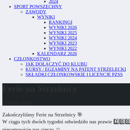
2024
SPORT POWSZECHNY
ZAWODY
WYNIKI
RANKINGI
WYNIKI 2026
WYNIKI 2025
WYNIKI 2024
WYNIKI 2023
WYNIKI 2022
KALENDARZ 2026
CZŁONKOSTWO
JAK DOŁĄCZYĆ DO KLUBU
KURSY / EGZAMINY NA PATENT STRZELECKI
SKŁADKI CZŁONKOWSKIE I LICENCJE PZSS
Ferie na Strzelnicy
27 lutego, 2024
Zakończyliśmy Ferie na Strzelnicy 🎯
W ciągu tych dwóch tygodni odwiedziło nas prawie 2️⃣0️⃣0️⃣ 
niesamowicie nas cieszy ☺