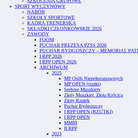
SZKOLENIA GRUPOWE
SPORT WYCZYNOWY
NABÓR
SZKOŁY SPORTOWE
KADRA TRENERSKA
SKŁADKI CZŁONKOWSKIE 2026
ZAWODY
FOOM
PUCHAR PREZESA PZSS 2026
PUCHAR BYDGOSZCZY – MEMORIAL PATR
I RPP 2026
I RPP OPEN 2026
ARCHIWUM
2025
MP Osób Niepełnosprawnych
MP OPEN (rzutki)
Srebrne Muszkiety
Złoty Muszkiet, Złota Krócica
Złoty Rzutek
Puchar Bydgoszczy
I RPP OPEN (RZUTKI)
I RPP OPEN
MMM
II RPP
2023