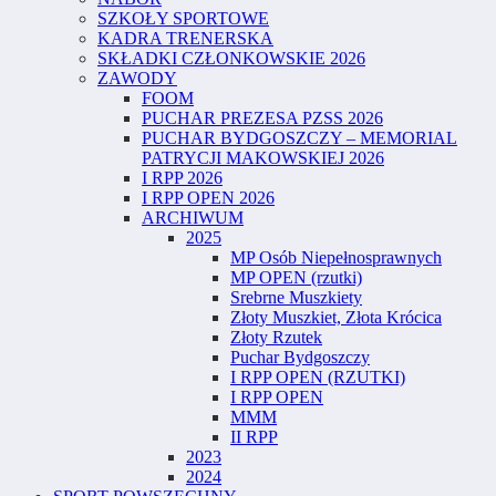
SZKOŁY SPORTOWE
KADRA TRENERSKA
SKŁADKI CZŁONKOWSKIE 2026
ZAWODY
FOOM
PUCHAR PREZESA PZSS 2026
PUCHAR BYDGOSZCZY – MEMORIAL
PATRYCJI MAKOWSKIEJ 2026
I RPP 2026
I RPP OPEN 2026
ARCHIWUM
2025
MP Osób Niepełnosprawnych
MP OPEN (rzutki)
Srebrne Muszkiety
Złoty Muszkiet, Złota Krócica
Złoty Rzutek
Puchar Bydgoszczy
I RPP OPEN (RZUTKI)
I RPP OPEN
MMM
II RPP
2023
2024