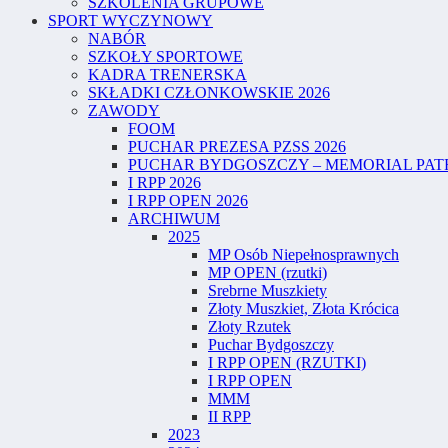
SZKOLENIA GRUPOWE
SPORT WYCZYNOWY
NABÓR
SZKOŁY SPORTOWE
KADRA TRENERSKA
SKŁADKI CZŁONKOWSKIE 2026
ZAWODY
FOOM
PUCHAR PREZESA PZSS 2026
PUCHAR BYDGOSZCZY – MEMORIAL PATR
I RPP 2026
I RPP OPEN 2026
ARCHIWUM
2025
MP Osób Niepełnosprawnych
MP OPEN (rzutki)
Srebrne Muszkiety
Złoty Muszkiet, Złota Krócica
Złoty Rzutek
Puchar Bydgoszczy
I RPP OPEN (RZUTKI)
I RPP OPEN
MMM
II RPP
2023