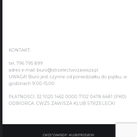
KONTAKT:
KONTAKT:
tel. 796 795 899
adres e-mail: biuro@strzelectwozawisza.pl
UWAGA! Biuro jest czynne od poniedziałku do piątku, w
godzinach 9:00-15:00
PŁATNOŚCI: 32 1020 1462 0000 7102 0478 6481 (PKO)
ODBIORCA: CWZS ZAWISZA KLUB STRZELECKI
CWZS "ZAWISZA" - KLUB STRZELECKI