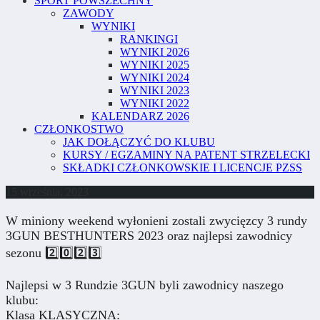
SPORT POWSZECHNY
ZAWODY
WYNIKI
RANKINGI
WYNIKI 2026
WYNIKI 2025
WYNIKI 2024
WYNIKI 2023
WYNIKI 2022
KALENDARZ 2026
CZŁONKOSTWO
JAK DOŁĄCZYĆ DO KLUBU
KURSY / EGZAMINY NA PATENT STRZELECKI
SKŁADKI CZŁONKOWSKIE I LICENCJE PZSS
15 września, 2023
W miniony weekend wyłonieni zostali zwycięzcy 3️ rundy
3GUN BESTHUNTERS 2023 oraz najlepsi zawodnicy
sezonu 2️⃣0️⃣2️⃣3️⃣
Najlepsi w 3 Rundzie 3GUN byli zawodnicy naszego
klubu:
Klasa KLASYCZNA: