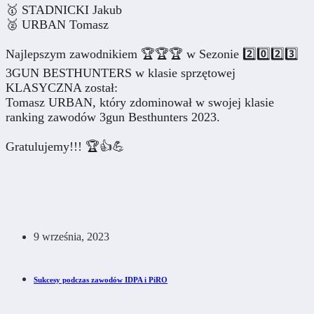
🥇 STADNICKI Jakub
🥈 URBAN Tomasz
Najlepszym zawodnikiem 🏆🏆🏆 w Sezonie 2️⃣0️⃣2️⃣3️⃣
3GUN BESTHUNTERS w klasie sprzętowej
KLASYCZNA został:
Tomasz URBAN, który zdominował w swojej klasie
ranking zawodów 3gun Besthunters 2023.
Gratulujemy!!! 🏆👍💪
9 września, 2023
Sukcesy podczas zawodów IDPA i PiRO