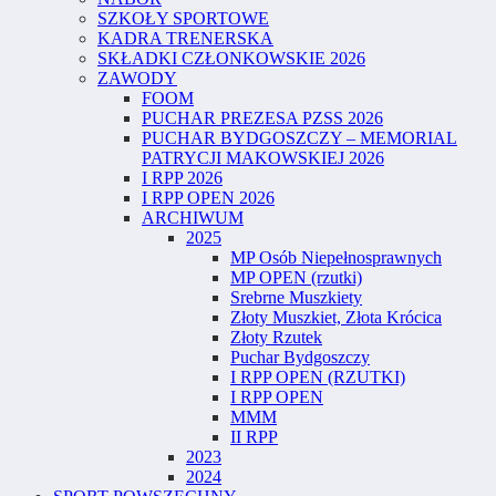
SZKOŁY SPORTOWE
KADRA TRENERSKA
SKŁADKI CZŁONKOWSKIE 2026
ZAWODY
FOOM
PUCHAR PREZESA PZSS 2026
PUCHAR BYDGOSZCZY – MEMORIAL
PATRYCJI MAKOWSKIEJ 2026
I RPP 2026
I RPP OPEN 2026
ARCHIWUM
2025
MP Osób Niepełnosprawnych
MP OPEN (rzutki)
Srebrne Muszkiety
Złoty Muszkiet, Złota Krócica
Złoty Rzutek
Puchar Bydgoszczy
I RPP OPEN (RZUTKI)
I RPP OPEN
MMM
II RPP
2023
2024